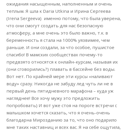
ожидания насыщенным, наполненным и очень
теплым. Я шла к Daria Utkina и Ирина Сергеева
(Irena Sergeeva) именно потому, что была уверена,
что они смогут создать для нас безопасную
атмосферу, а мне очень это было важно, т.к. в
беременность я стала на 1000% уязвимее, чем
раньше. И они создали, за что особое, пушистое
спасибо! В мамских сообществах почему-то
предвзято относятся к онлайн-курсам, называя их
(они сговорились?) плавать в бассейне без воды.
Вот нет. По крайней мере эти курсы «наливают
воду» сразу. Никогда не забуду лед чуть ли не в
первый день пятидневного марафона – куда уж
нагляднее! Все хочу мужу это предложить
попробовать) И вот уже стоя на пороге встречи с
малышком хочется сказать, что я очень-очень
благодарна Мирозданию за то, что оно подарило
мне таких наставниц и всех вас. Я на себе ощутила,