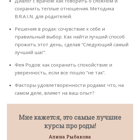
Диалог с врачом: как говорить о сложном и
сохранить теплые отношения. Методика
B.R.A.I.N. для родителей.
Решения в родах: сочувствие к себе и
правильный выбор. Как найти лучший способ
прожить этот день, сделав “Следующий самый
лучший шаг”.
Фея Родов: как сохранить спокойствие и
уверенность, если все пошло “не так”.
Факторы удовлетворенности родами: что, на
самом деле, влияет на ваш опыт?
Мне кажется, это самые лучшие
Заня
курсы про роды!
ходи
ма
Алина Рыбакова