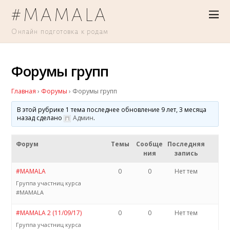
#MAMALA
Онлайн подготовка к родам
Форумы групп
Главная
›
Форумы
›
Форумы групп
В этой рубрике 1 тема последнее обновление 9 лет, 3 месяца
назад сделано
Админ
.
Форум
Темы
Сообще
Последняя
ния
запись
#MAMALA
0
0
Нет тем
Группа участниц курса
#MAMALA
#MAMALA 2 (11/09/17)
0
0
Нет тем
Группа участниц курса