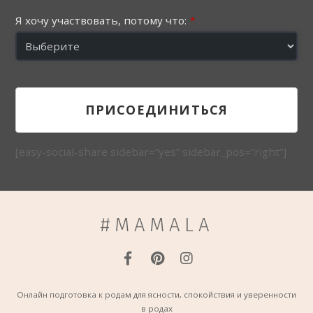
Я хочу участвовать, потому что:
*
ПРИСОЕДИНИТЬСЯ
Э
[easy-social-share sidebar=”yes” sidebar_pos=”right”]
т
о
п
#MAMALA
о
л
е
д
о
Онлайн подготовка к родам для ясности, спокойствия и уверенности
л
в родах